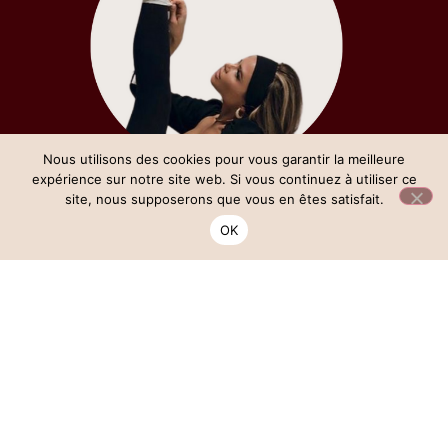
Nous utilisons des cookies pour vous garantir la meilleure
expérience sur notre site web. Si vous continuez à utiliser ce
site, nous supposerons que vous en êtes satisfait.
Comment ça fonctionne ?
OK
• 1 crédit = 1 cours
• Chaque réservation se fait avec un crédit, équivalent à un
ticket d’entrée pour un cours
• Les crédits sont valables entre 2 à 6 mois selon le pack choisi
(les détails sont précisés sur chaque offre)
• Annulation possible jusqu’à 24h avant. Passé ce délai, ton
crédit sera considéré comme utilisé et ne pourra être reporté.