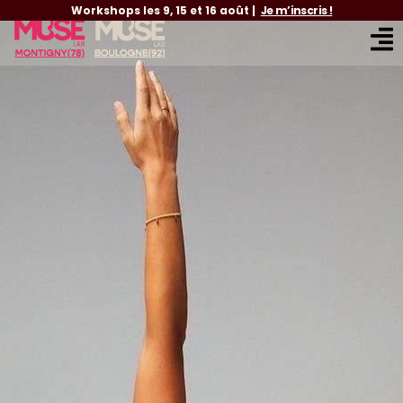
Workshops les 9, 15 et 16 août |
Je m’inscris !