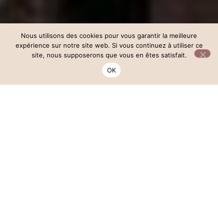
Nous utilisons des cookies pour vous garantir la meilleure
expérience sur notre site web. Si vous continuez à utiliser ce
site, nous supposerons que vous en êtes satisfait.
OK
The Muse Lab est ouvert à Boulogne-Billancourt (92) . Un
nouvel espace de danse dédié aux femmes, pensé pour le bien-
être, la confiance en soi et la communauté.
Le concept Muse Lab arrive à Boulogne dès début Juillet
(92)
Après le succès de notre studio à Montigny-le-Bretonneux,
nous préparons l’ouverture de notre deuxième studio de
danse à Boulogne-Billancourt, au cœur des Hauts-de-Seine
(92). Un nouveau lieu pour les femmes des Hauts-de-Seine,
de Paris ouest et des communes voisines (Paris, Issy-les-
Moulineaux, Sèvres, Meudon, Saint-Cloud, Vanves) qui